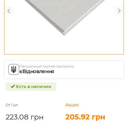
Официальный партнер программы
єВідновлення
Есть в наличии
Акция
Акция
От 1 шт
223.08 грн
205.92 грн
205.92 грн