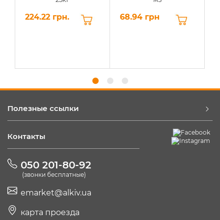
224.22 грн.
68.94 грн
6
Полезные ссылки
Контакты
050 201-80-92
(звонки бесплатные)
emarket@alkiv.ua
карта проезда