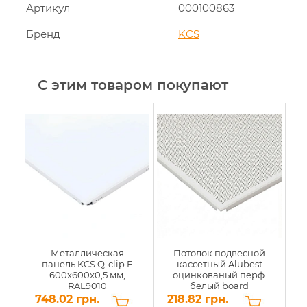
Артикул
000100863
Бренд
KCS
С этим товаром покупают
Металлическая
Потолок подвесной
панель KCS Q-clip F
кассетный Alubest
600x600x0,5 мм,
оцинкованый перф.
RAL9010
белый board
600х600мм
748.02 грн.
218.82 грн.
1