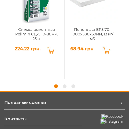
Стяжка цементная
Пенопласт EPS 70,
Polimin СЦ-5 10-80мм,
1000х500х50мм, 13 кг/
25кг
м3
224.22 грн.
68.94 грн
6
Полезные ссылки
Контакты