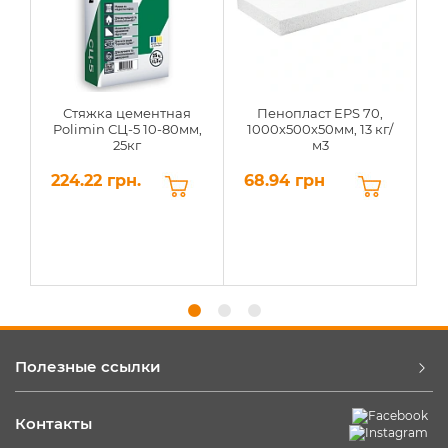
Стяжка цементная
Пенопласт EPS 70,
Polimin СЦ-5 10-80мм,
1000х500х50мм, 13 кг/
25кг
м3
224.22 грн.
68.94 грн
6
Полезные ссылки
Контакты