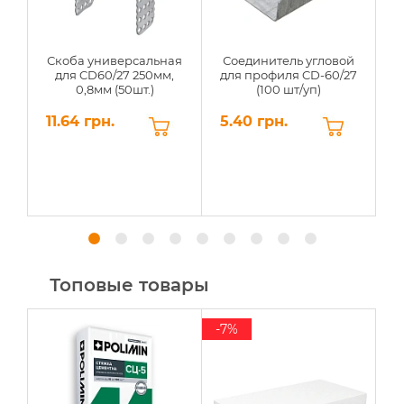
Скоба универсальная
Соединитель угловой
для CD60/27 250мм,
для профиля CD-60/27
0,8мм (50шт.)
(100 шт/уп)
11.64 грн.
5.40 грн.
4
Топовые товары
-7%