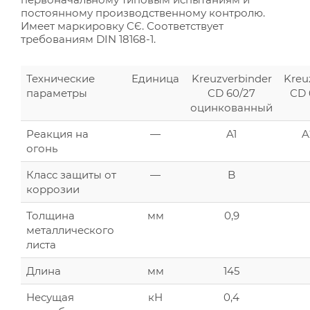
постоянному производственному контролю.
Имеет маркировку CЄ. Соответствует
требованиям DIN 18168-1.
Технические
Единица
Kreuzverbinder
Kreu
параметры
CD 60/27
CD 
оцинкованный
Реакция на
—
A1
A
огонь
Класс защиты от
—
B
коррозии
Толщина
мм
0,9
металлического
листа
Длина
мм
145
Несущая
кН
0,4