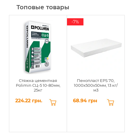
Топовые товары
-7%
Стяжка цементная
Пенопласт EPS 70,
Polimin СЦ-5 10-80мм,
1000х500х50мм, 13 кг/
25кг
м3
224.22 грн.
68.94 грн
6