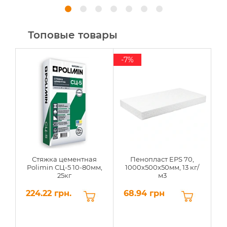
Топовые товары
-7%
Стяжка цементная
Пенопласт EPS 70,
Polimin СЦ-5 10-80мм,
1000х500х50мм, 13 кг/
25кг
м3
224.22 грн.
68.94 грн
6