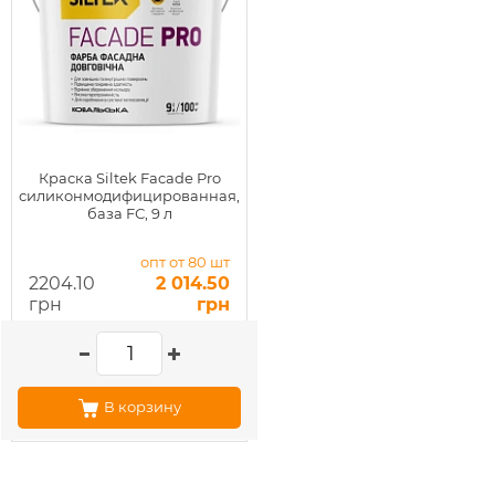
Краска Siltek Facade Pro
силиконмодифицированная,
база FС, 9 л
опт от 80 шт
2204.10
2 014.50
грн
грн
В корзину