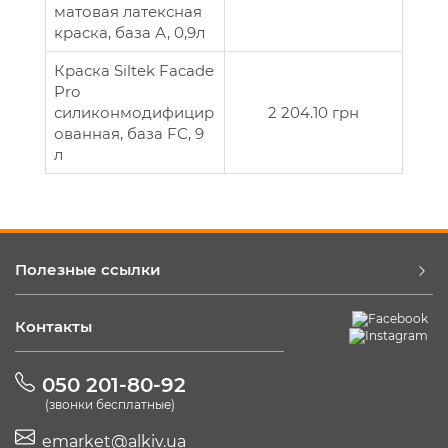
матовая латексная
краска, база А, 0,9л
Краска Siltek Facade
Pro
силиконмодифицир
2 204.10 грн
ованная, база FС, 9
л
Полезные ссылки
Контакты
050 201-80-92
(звонки бесплатные)
emarket@alkiv.ua