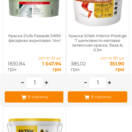
Краска Dufa Fassade D690
Краска Siltek Interior Prestige
фасадная акриловая, 14кг
7 шелковисто-матовая
латексная краска, база А,
0,9л
опт от 35 шт
опт от 80 шт
1830.84
1 547.94
385.02
351.90
грн
грн
грн
грн
В корзину
В корзину