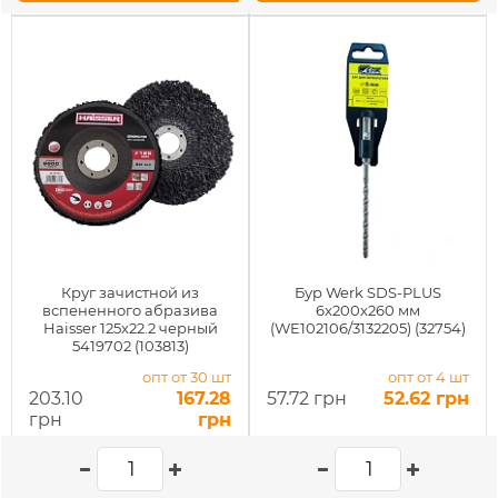
Круг зачистной из
Бур Werk SDS-PLUS
вспененного абразива
6x200x260 мм
Haisser 125х22.2 черный
(WE102106/3132205) (32754)
5419702 (103813)
опт от 30 шт
опт от 4 шт
203.10
167.28
57.72 грн
52.62 грн
грн
грн