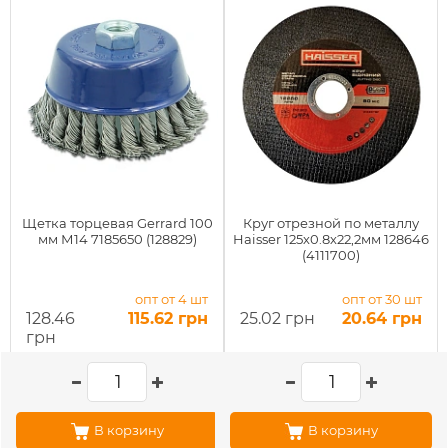
Щетка торцевая Gerrard 100
Круг отрезной по металлу
мм М14 7185650 (128829)
Haisser 125х0.8х22,2мм 128646
(4111700)
опт от 4 шт
опт от 30 шт
128.46
115.62 грн
25.02 грн
20.64 грн
грн
В корзину
В корзину