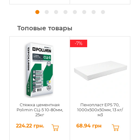
Топовые товары
-7%
Стяжка цементная
Пенопласт EPS 70,
Polimin СЦ-5 10-80мм,
1000х500х50мм, 13 кг/
25кг
м3
224.22 грн.
68.94 грн
6