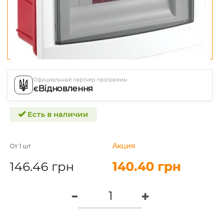
Официальный партнер программы
єВідновлення
Есть в наличии
Акция
Акция
От 1 шт
146.46 грн
140.40 грн
140.40 грн