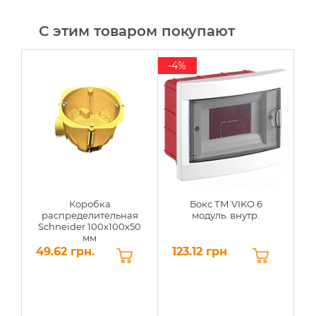
С этим товаром покупают
-4%
-
Коробка
Бокс ТМ VIKO 6
распределительная
модуль. внутр.
Schneider 100х100х50
мм
49.62 грн.
123.12 грн
1