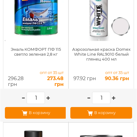
Эмаль КОМФОРТ ПФ 115
Аэрозольная краска Domex
светло зеленая 2,8 кг
White Line RAL9010 белый
глянец 400 мл
опт от 35 шт
опт от 35 шт
296.28
273.48
97.92 грн
90.36 грн
грн
грн
В корзину
В корзину