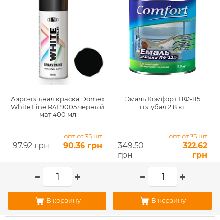
Аэрозольная краска Domex
Эмаль Комфорт ПФ-115
White Line RAL9005 черный
голубая 2,8 кг
мат 400 мл
опт от 35 шт
опт от 35 шт
97.92 грн
90.36 грн
349.50
322.62
грн
грн
В корзину
В корзину