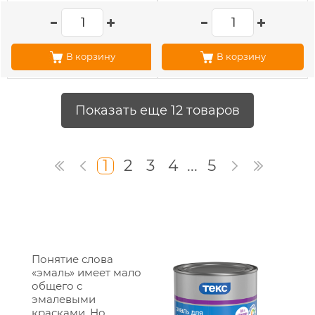
В корзину
В корзину
Показать еще 12 товаров
1
2
3
4
...
5
Понятие слова
«эмаль» имеет мало
общего с
эмалевыми
красками. Но