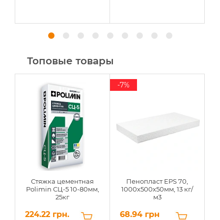
Топовые товары
-7%
Стяжка цементная
Пенопласт EPS 70,
Polimin СЦ-5 10-80мм,
1000х500х50мм, 13 кг/
25кг
м3
224.22 грн.
68.94 грн
6