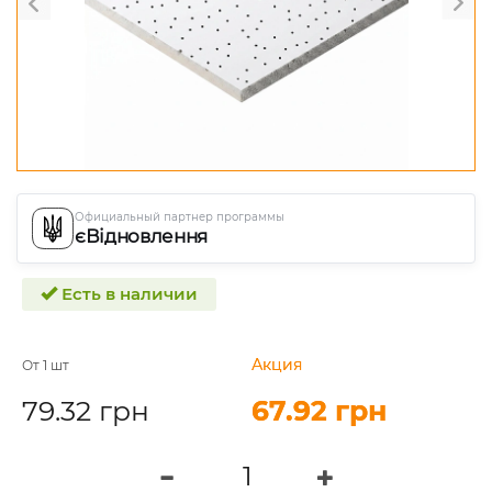
Официальный партнер программы
єВідновлення
Есть в наличии
Акция
Акция
От 1 шт
79.32 грн
67.92 грн
67.92 грн