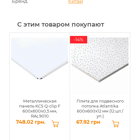
Бренд
Китай
С этим товаром покупают
-14%
Но
Металлическая
Плита для подвесного
панель KCS Q-clip F
потолка Atlantika
600x600x0,5 мм,
600x600x12 мм (12 шт./
RAL9010
уп.)
748.02 грн.
67.92 грн
4