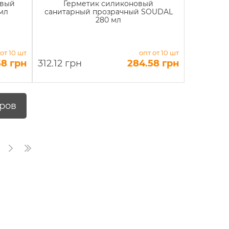
овый
Герметик силиконовый
мл
санитарный прозрачный SOUDAL
280 мл
 от 10 шт
опт от 10 шт
58 грн
312.12 грн
284.58 грн
аров