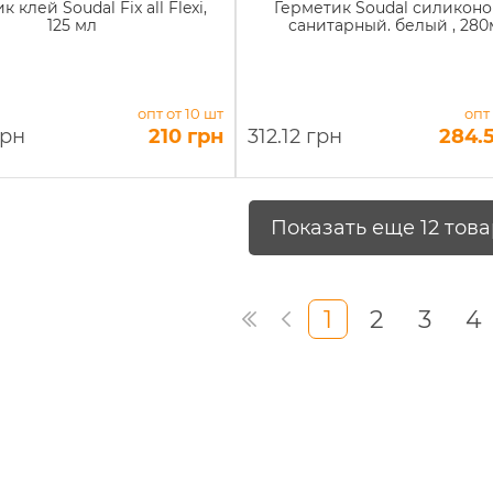
 клей Soudal Fix all Flexi,
Герметик Soudal силикон
125 мл
санитарный. белый , 280
опт от 10 шт
опт
грн
210 грн
312.12 грн
284.
Показать еще 12 тов
1
2
3
4