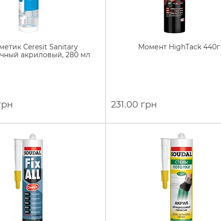
метик Ceresit Sanitary
Момент HighTack 440г
чный акриловый, 280 мл
грн
231.00 грн