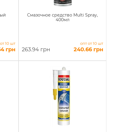
рый
Смазочное средство Multi Spray,
400мл
 от 10 шт
опт от 10 шт
64 грн
263.94 грн
240.66 грн