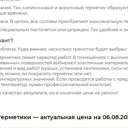
ния. Так, силиконовый и акриловый герметик образуют 
ьше времени.
са. В целом, все составы приобретают максимальную тв
специальным пистолетом или шприцем. Так удобнее и э
иант?
облема. Куда важнее, насколько грамотно будет выбран 
герметика лежит характер работ. В помещениях с высок
ревянных поверхностей выбирают эластичные материалы
ние) и вид работ (крыша, установка сантехники, окон или
я, можно ли покрасить герметик или нет.
температурных значений. Если проводятся работы с пр
х температур, нужен профессиональный композит.
 качество результата, но и конечная цена на ремонт.
герметики — актуальная цена на
06.08.2