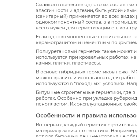
Силикон в качестве одного из составны
эластичности и адгезии, быть устойчивы
(санитарный) применяется во всех видах
однокомпонентный состав, а в промышле
всего нужен для герметизации стыков тру
Если однокомпонентные строительные герм
керамогранитом и цементным покрытием.
Полиуретановый герметик также может им
используется при кровельных работах, на
камня, плитки, пластмассы.
В основе гибридных герметиков лежат МС
можно красить и использовать для работ 
используются в "походных" условиях. На
Битумные строительные герметики, где в 
работах. Особенно при укладке руберои
пенопластом. Их эксплуатационные свойс
Особенности и правила использо
Во-первых, каждый герметик строительн
материалу зависят от его типа. Например
вот для битумных данные условия не обя