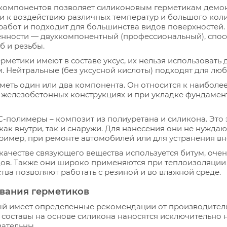
х компонентов позволяет силиконовым герметикам демо
ми к воздействию различных температур и большого кол
 работ и подходит для большинства видов поверхностей.
нности — двухкомпонентный (профессиональный), спос
б и резьбы.
етики имеют в составе уксус, их нельзя использовать д
 Нейтральные (без уксусной кислоты) подходят для люб
еть один или два компонента. Он относится к наиболе
 железобетонных конструкциях и при укладке фундамента
-полимеры – композит из полиуретана и силикона. Это 
как внутри, так и снаружи. Для нанесения они не нуждают
пример, при ремонте автомобилей или для устранения в
качестве связующего вещества используется битум, оче
дов. Также они широко применяются при теплоизоляци
тва позволяют работать с резиной и во влажной среде.
вания герметиков
ый имеет определенные рекомендации от производителя.
, составы на основе силикона наносятся исключительно 
зательны.