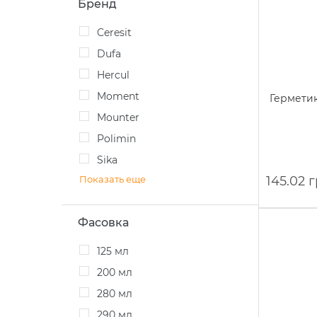
Бренд
Ceresit
Dufa
Hercul
Moment
Гермети
Mounter
Polimin
Sika
Показать еще
145.02 
Фасовка
125 мл
200 мл
280 мл
290 мл