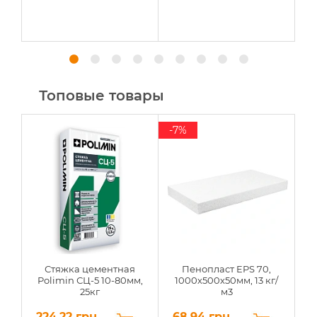
Топовые товары
-7%
Стяжка цементная
Пенопласт EPS 70,
Polimin СЦ-5 10-80мм,
1000х500х50мм, 13 кг/
25кг
м3
224.22 грн.
68.94 грн
6