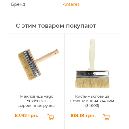
Бренд
Antares
С этим товаром покупают
Макловица Vago
Кисть-макловица
50х150 мм
Сталь Мини 40х140мм
деревянная ручка
(34603)
67.92 грн.
108.18 грн.
3