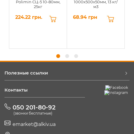
Polimin СЦ-5 10-80мм,
1000х500х50мм, 13 кг/
25кг
м3
224.22 грн.
68.94 грн
6
Полезные ссылки
Контакты
050 201-80-92
(звонки бесплатные)
emarket@alkiv.ua