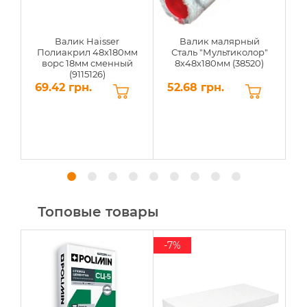
Валик Haisser
Валик малярный
Полиакрил 48x180мм
Сталь "Мультиколор"
ворс 18мм сменный
8х48х180мм (38520)
(9115126)
69.42 грн.
52.68 грн.
8
Топовые товары
-7%