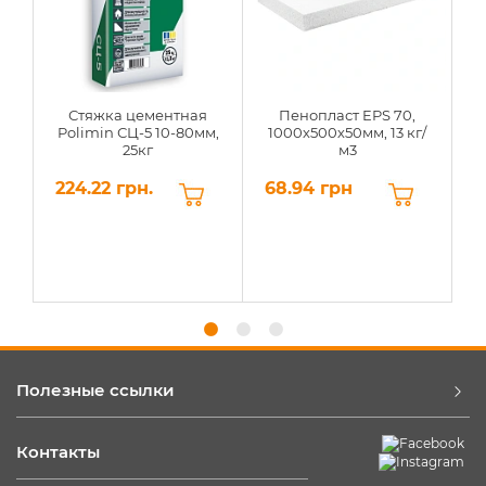
Стяжка цементная
Пенопласт EPS 70,
Polimin СЦ-5 10-80мм,
1000х500х50мм, 13 кг/
25кг
м3
224.22 грн.
68.94 грн
6
Полезные ссылки
Контакты