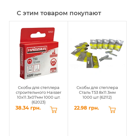
С этим товаром покупают
Скобы для степлера
Скобы для степлера
строительного Haisser
Сталь Т53 8х11.3мм
р
10х11.3х07мм 1000 шт.
1000 шт (62112)
(62023)
38.34 грн.
22.98 грн.
2