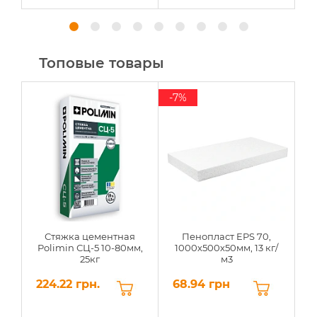
Топовые товары
-7%
Стяжка цементная
Пенопласт EPS 70,
Polimin СЦ-5 10-80мм,
1000х500х50мм, 13 кг/
25кг
м3
224.22 грн.
68.94 грн
6