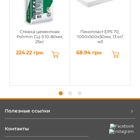
Стяжка цементная
Пенопласт EPS 70,
Polimin СЦ-5 10-80мм,
1000х500х50мм, 13 кг/
25кг
м3
224.22 грн.
68.94 грн
6
Полезные ссылки
Контакты