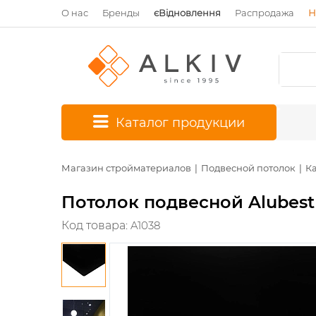
О нас
Бренды
єВідновлення
Распродажа
Н
*
Каталог продукции
Магазин стройматериалов
Подвесной потолок
К
Потолок подвесной Alubes
Код товара:
A1038