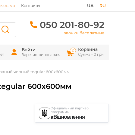
ь отзыв
Контакты
UA
RU
050 201-80-92
звонки бесплатные
Корзина
Войти
0
ет
Сумма - 0 грн
Зарегистрироваться
ованый черный tegular 600х600мм
tegular 600х600мм
Официальный партнер
программы
єВідновлення