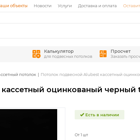
аши объекты
Новости
Услуги
Доставка и оплата
Оставит
Калькулятор
Просчет
для подвесных потолков
Заказать просч
ассетный потолок
Потолок подвесной Alubest кассетный оцинк
t кассетный оцинкованый черный 
Есть в наличии
От 1 шт