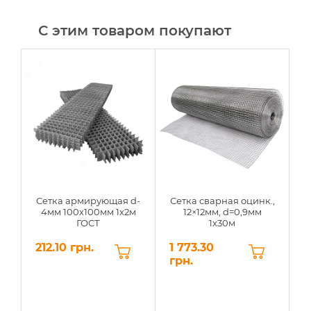
С этим товаром покупают
Сетка армирующая d-
Сетка сварная оцинк.,
4мм 100х100мм 1х2м
12×12мм, d=0,9мм
ГОСТ
1х30м
212.10 грн.
1 773.30
2
грн.