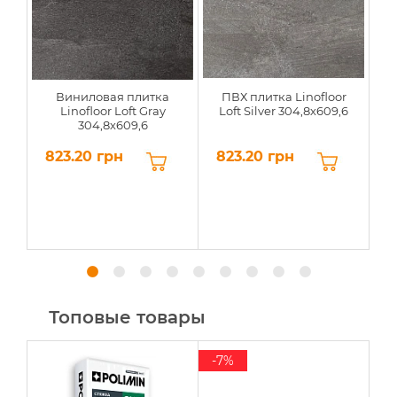
Виниловая плитка
ПВХ плитка Linofloor
Linofloor Loft Gray
Loft Silver 304,8х609,6
304,8х609,6
823.20 грн
823.20 грн
8
Топовые товары
-7%