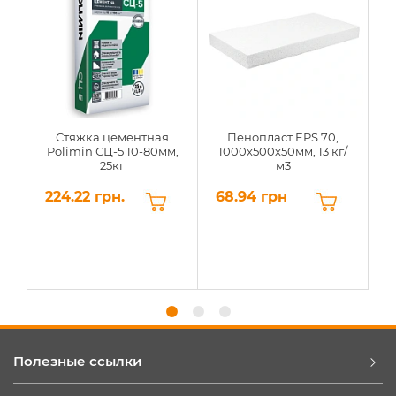
Стяжка цементная
Пенопласт EPS 70,
Polimin СЦ-5 10-80мм,
1000х500х50мм, 13 кг/
25кг
м3
224.22 грн.
68.94 грн
6
Полезные ссылки