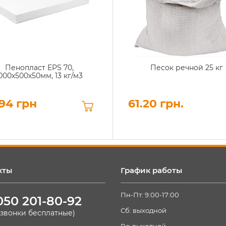
Пенопласт EPS 70,
Песок речной 25 кг
000х500х50мм, 13 кг/м3
94 грн
61.20 грн.
кты
График работы
Пн-Пт: 9:00-17:00
050 201-80-92
Сб: выходной
(звонки бесплатные)