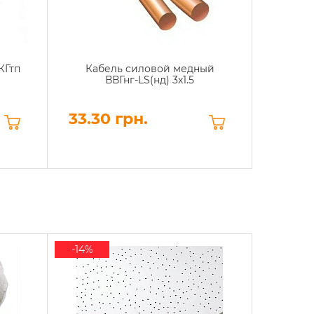
КГтп
Кабель силовой медный
Короб
ВВГнг-LS(нд) 3х1.5
гер
квад
33.30 грн.
44.8
-14%