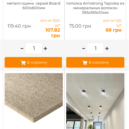
металл оцинк. серый Board
потолка Armstrong Tapioka из
600х600мм
минеральных волокон
595x595x10мм
опт от 300
опт от 120
шт
шт
119.40 грн
75.00 грн
107.82
69 грн
грн
В корзину
В корзину