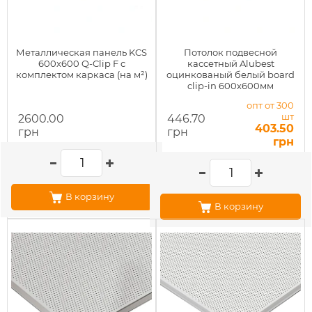
Металлическая панель KCS
Потолок подвесной
600x600 Q-Clip F с
кассетный Alubest
комплектом каркаса (на м²)
оцинкованый белый board
clip-in 600х600мм
опт от 300
шт
2600.00
446.70
403.50
грн
грн
грн
В корзину
В корзину