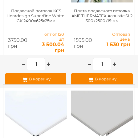
Подвесной потолок KCS
Плита подвесного потолка
Heradesign Superfine White-
AMF THERMATEX Acoustic SL2
GK 2400x625x25мм
300x2500х19 мм
опт от 120
Оптовая
шт
цена
3750.00
1595.00
3 500.04
1 530 грн
грн
грн
грн
В корзину
В корзину