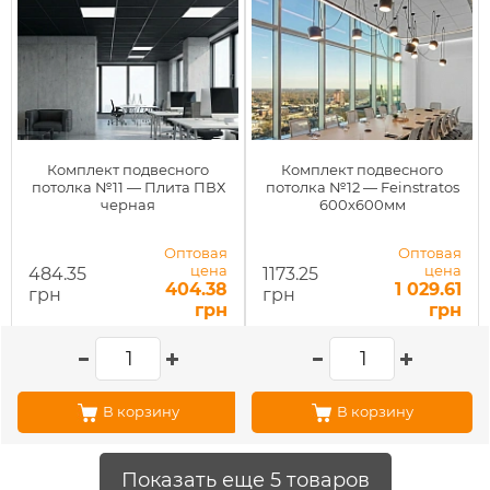
Комплект подвесного
Комплект подвесного
потолка №11 — Плита ПВХ
потолка №12 — Feinstratos
черная
600x600мм
Оптовая
Оптовая
цена
цена
484.35
1173.25
404.38
1 029.61
грн
грн
грн
грн
В корзину
В корзину
Показать еще 5 товаров