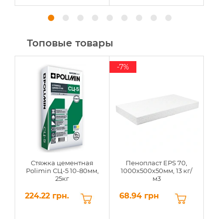
Топовые товары
-7%
Стяжка цементная
Пенопласт EPS 70,
Polimin СЦ-5 10-80мм,
1000х500х50мм, 13 кг/
25кг
м3
224.22 грн.
68.94 грн
6