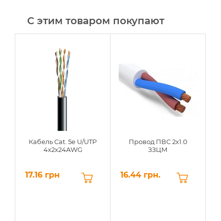
С этим товаром покупают
-
Кабель Cat. 5e U/UTP
Провод ПВС 2х1.0
4x2x24AWG
ЗЗЦМ
17.16 грн
16.44 грн.
9