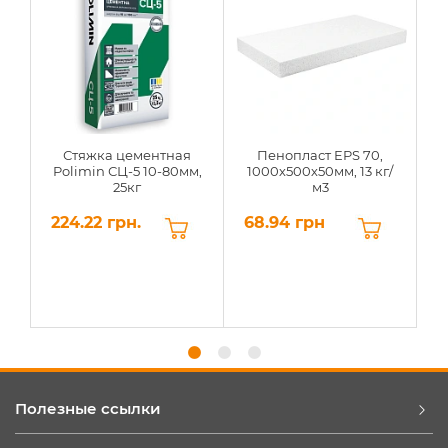
Стяжка цементная
Пенопласт EPS 70,
Polimin СЦ-5 10-80мм,
1000х500х50мм, 13 кг/
25кг
м3
224.22 грн.
68.94 грн
6
Полезные ссылки