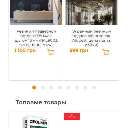
Реечный подвесной
Экранный реечный
потолок 85Н40 с
подвесной потолок
шагом 15 мм (RAL9003,
Alubest (цена пог. м.
с
9005, 9006, 7024),
рейки)
цена за м²
1 100 грн
999 грн
1
Топовые товары
-7%