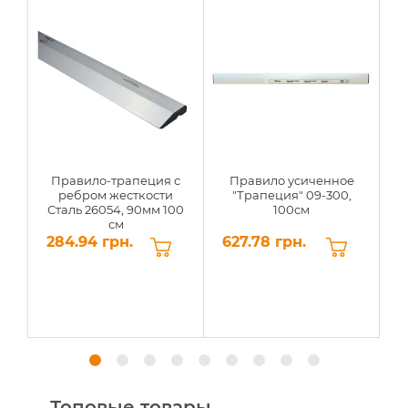
Правило-трапеция с
Правило усиченное
ребром жесткости
"Трапеция" 09-300,
Сталь 26054, 90мм 100
100см
С
см
284.94 грн.
627.78 грн.
6
Топовые товары