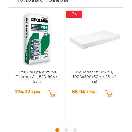
-7%
Стяжка цементная
Пенопласт EPS 70,
Polimin СЦ-5 10-80мм,
1000х500х50мм, 13 кг/
25кг
м3
224.22 грн.
68.94 грн
6