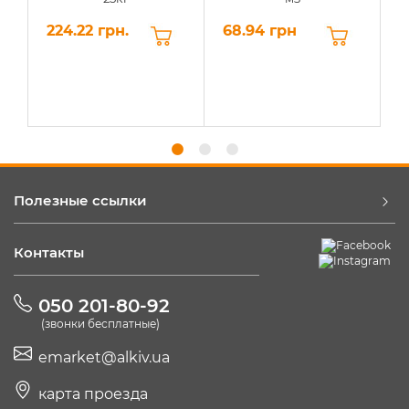
224.22 грн.
68.94 грн
6
Полезные ссылки
Контакты
050 201-80-92
(звонки бесплатные)
emarket@alkiv.ua
карта проезда