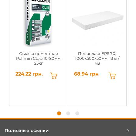
Стяжка цементная
Пенопласт EPS 70,
Polimin СЦ-5 10-80мм,
1000х500х50мм, 13 кг/
25кг
м3
224.22 грн.
68.94 грн
6
Полезные ссылки