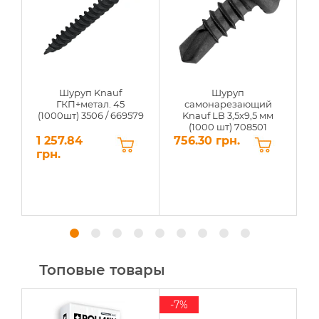
Шуруп Knauf
Шуруп
ГКП+метал. 45
самонарезающий
(1000шт) 3506 / 669579
Knauf LB 3,5х9,5 мм
(1000 шт) 708501
1 257.84
756.30 грн.
0
грн.
Топовые товары
-7%