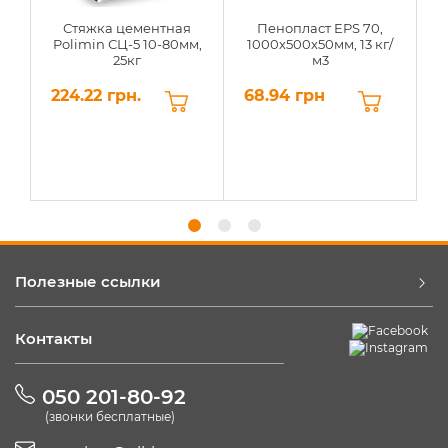
Стяжка цементная
Пенопласт EPS 70,
Polimin СЦ-5 10-80мм,
1000х500х50мм, 13 кг/
25кг
м3
224.22 грн.
68.94 грн
6
Полезные ссылки
Контакты
050 201-80-92
(звонки бесплатные)