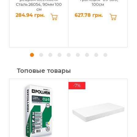
Сталь 26054, 90мм 100
100см
С
см
284.94 грн.
627.78 грн.
6
Топовые товары
-7%