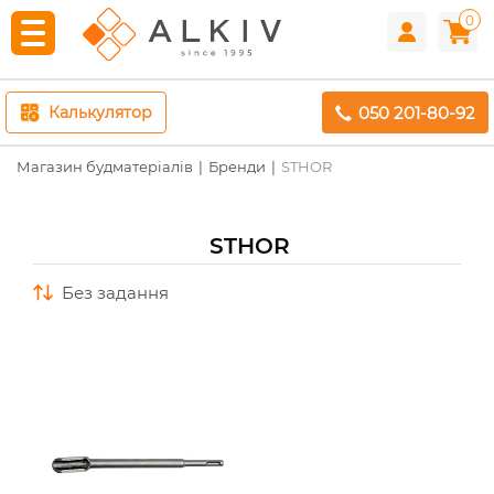
0
050 201-80-92
Калькулятор
Магазин будматеріалів
Бренди
STHOR
STHOR
без задання