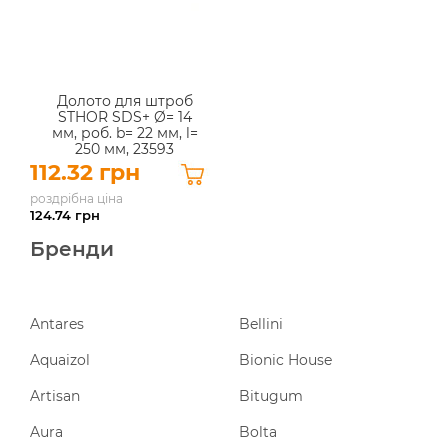
Долото для штроб
STHOR SDS+ Ø= 14
мм, роб. b= 22 мм, l=
250 мм, 23593
112.32 грн
роздрібна ціна
124.74
грн
Бренди
Antares
Bellini
Aquaizol
Bionic House
Artisan
Bitugum
Aura
Bolta