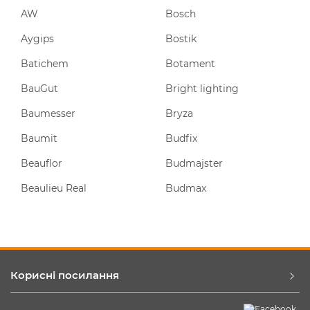
AW
Bosch
Aygips
Bostik
Batichem
Botament
BauGut
Bright lighting
Baumesser
Bryza
Baumit
Budfix
Beauflor
Budmajster
Beaulieu Real
Budmax
Корисні посилання