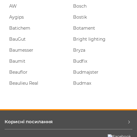
AW
Bosch
Aygips
Bostik
Batichem
Botament
BauGut
Bright lighting
Baumesser
Bryza
Baumit
Budfix
Beauflor
Budmajster
Beaulieu Real
Budmax
Корисні посилання