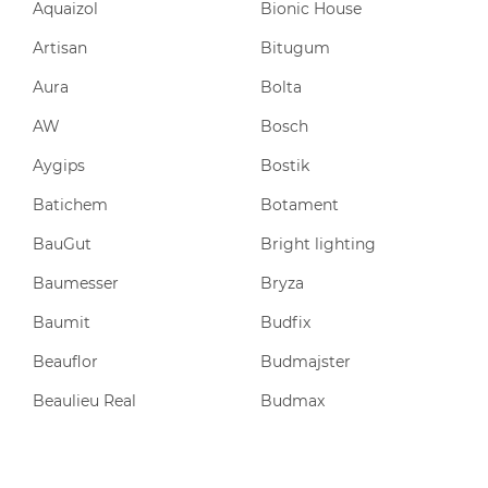
Aquaizol
Bionic House
Artisan
Bitugum
Aura
Bolta
AW
Bosch
Aygips
Bostik
Batichem
Botament
BauGut
Bright lighting
Baumesser
Bryza
Baumit
Budfix
Beauflor
Budmajster
Beaulieu Real
Budmax