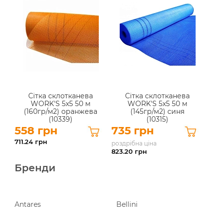
Сітка склотканева
Сітка склотканева
WORK'S 5х5 50 м
WORK'S 5х5 50 м
(160гр/м2) оранжева
(145гр/м2) синя
(10339)
(10315)
558 грн
735 грн
711.24
грн
роздрібна ціна
823.20
грн
Бренди
Antares
Bellini