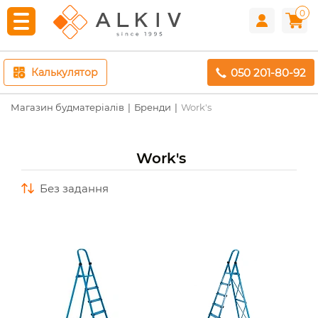
0
050 201-80-92
Калькулятор
Магазин будматеріалів
Бренди
Work's
Work's
без задання