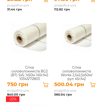
роздрібна ціна
роздрібна ціна
31.44
грн
112.62
грн
Сітка
Сітка
скловолокниста BG2
скловолокниста
(BT) 5х5; 1х50м 145г/м2
Works 2,5x2,5x50м/
10343/72803
рул 45г/м2
10343/96311 біла
750 грн
500.04 грн
роздрібна ціна
роздрібна ціна
840.00
грн
560.04
грн
-22%