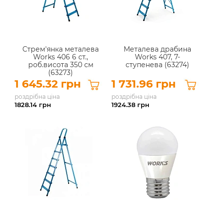
Стрем'янка металева
Металева драбина
Works 406 6 ст.,
Works 407, 7-
роб.висота 350 см
ступенева (63274)
(63273)
1 645.32 грн
1 731.96 грн
роздрібна ціна
роздрібна ціна
1828.14
грн
1924.38
грн