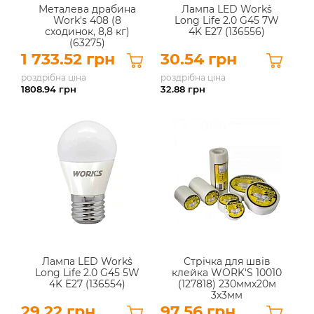
Металева драбина
Лампа LED Work`s
Work's 408 (8
Long Life 2.0 G45 7W
сходинок, 8,8 кг)
4K E27 (136556)
(63275)
1 733.52 грн
30.54 грн
роздрібна ціна
роздрібна ціна
1808.94
грн
32.88
грн
Лампа LED Work`s
Стрічка для швів
Long Life 2.0 G45 5W
клейка WORK'S 10010
4K E27 (136554)
(127818) 230ммх20м
3x3мм
29.22 грн
97.56 грн