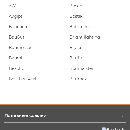
AW
Bosch
Aygips
Bostik
Batichem
Botament
BauGut
Bright lighting
Baumesser
Bryza
Baumit
Budfix
Beauflor
Budmajster
Beaulieu Real
Budmax
Полезные ссылки