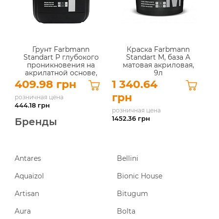
Грунт Farbmann
Краска Farbmann
Standart P глубокого
Standart М, база А
проникновения на
матовая акриловая,
акрилатной основе,
9л
10 л
409.98 грн
1 340.64
грн
розничная цена
444.18
грн
розничная цена
1452.36
грн
Бренды
Antares
Bellini
Aquaizol
Bionic House
Artisan
Bitugum
Aura
Bolta