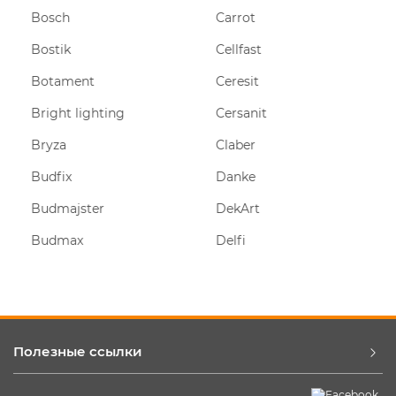
Bosch
Carrot
Bostik
Cellfast
Botament
Ceresit
Bright lighting
Cersanit
Bryza
Claber
Budfix
Danke
Budmajster
DekArt
Budmax
Delfi
Полезные ссылки