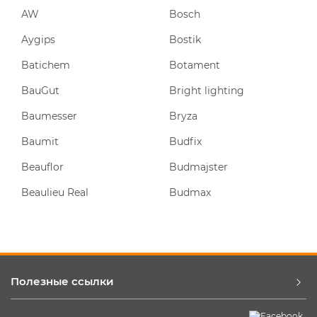
AW
Bosch
Aygips
Bostik
Batichem
Botament
BauGut
Bright lighting
Baumesser
Bryza
Baumit
Budfix
Beauflor
Budmajster
Beaulieu Real
Budmax
Полезные ссылки