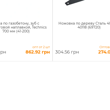
а по газобетону, зуб с
Ножовка по дереву Сталь 4
овой наплавкой, Technics
40118 (69720)
700 мм (41-200)
опт от 2 шт
Оптов
грн
862.92 грн
304.56 грн
274.