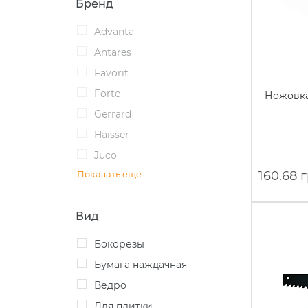
Бренд
Advanta
Antares
Favorit
Forte
Ножовка
Gerrard
Haisser
Juco
Показать еще
160.68 
Вид
Бокорезы
Бумага наждачная
Ведро
Для плитки