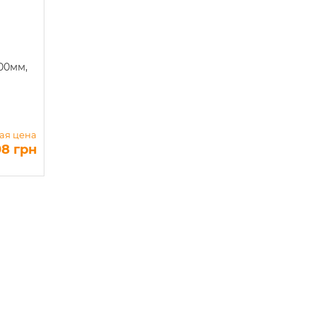
00мм,
ая цена
08 грн