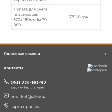
Лопата для снега
пластиковая
375.06 грн
370х480мм 1м 70-
889
Полезные ссылки
Контакты
050 201-80-92
(звонки бесплатные)
emarket@alkiv.ua
карта проезда