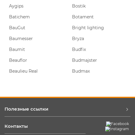
Aygips
Bostik
Batichem
Botament
BauGut
Bright lighting
Baumesser
Bryza
Baumit
Budfix
Beauflor
Budmajster
Beaulieu Real
Budmax
Полезные ссылки
Контакты