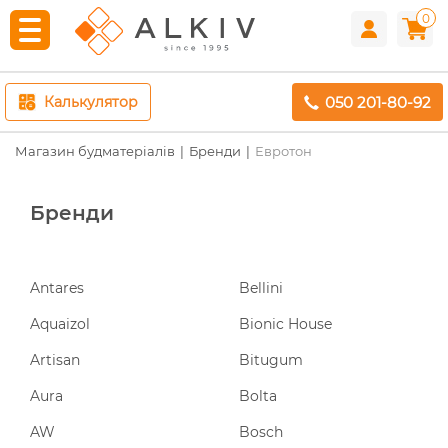
0
050 201-80-92
Калькулятор
Магазин будматеріалів
Бренди
Евротон
Бренди
Antares
Bellini
Aquaizol
Bionic House
Artisan
Bitugum
Aura
Bolta
AW
Bosch