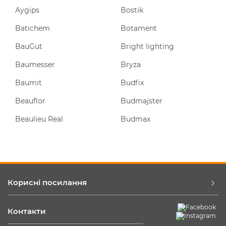
Aygips
Bostik
Batichem
Botament
BauGut
Bright lighting
Baumesser
Bryza
Baumit
Budfix
Beauflor
Budmajster
Beaulieu Real
Budmax
Корисні посилання
Контакти