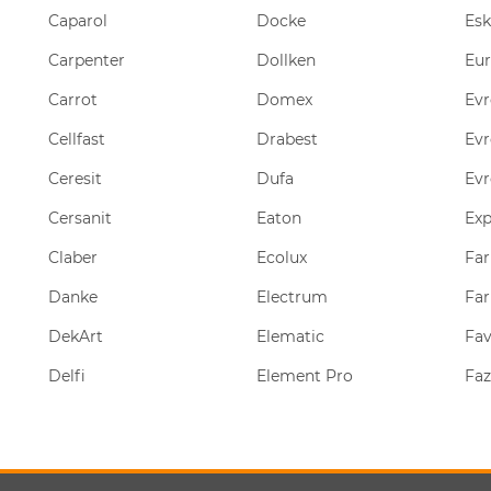
Caparol
Docke
Esk
Carpenter
Dollken
Eu
Carrot
Domex
Evr
Cellfast
Drabest
Evr
Ceresit
Dufa
Evr
Cersanit
Eaton
Ex
Claber
Ecolux
Far
Danke
Electrum
Fa
DekArt
Elematic
Fav
Delfi
Element Pro
Fa