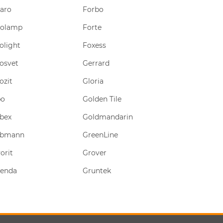
aro
Forbo
Haisser
rolamp
Forte
Hauser
olight
Foxess
Hercul
osvet
Gerrard
Hilti
ozit
Gloria
Himreaktiv
po
Golden Tile
Hirsch
bex
Goldmandarin
HPX
rbmann
GreenLine
IEK
orit
Grover
Iko
zenda
Gruntek
Ingermax