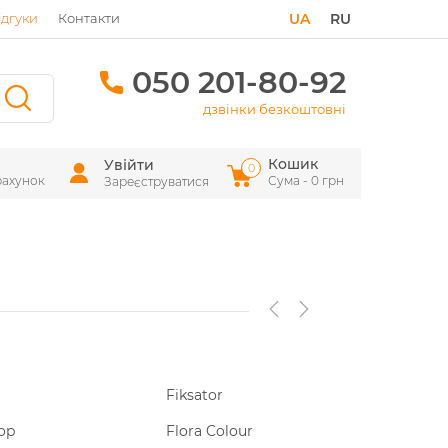
ідгуки
Контакти
UA
RU
050 201-80-92
дзвінки безкоштовні
Кошик
Увійти
0
рахунок
Сума - 0 грн
Зареєструватися
Fiksator
Gunsan
op
Flora Colour
Hager