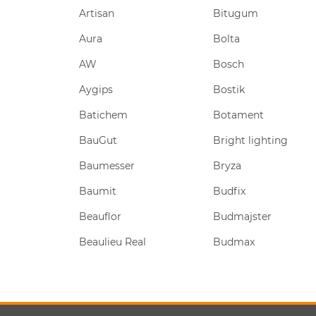
Artisan
Bitugum
Aura
Bolta
AW
Bosch
Aygips
Bostik
rument
Batichem
Botament
BauGut
Bright lighting
Baumesser
Bryza
Baumit
Budfix
Beauflor
Budmajster
Beaulieu Real
Budmax