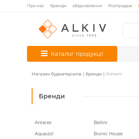
Про нас
Бренди
єВідновлення
Розпродаж
*
Каталог продукції
Магазин будматеріалів
Бренди
Polirem
Бренди
Antares
Bellini
Aquaizol
Bionic House