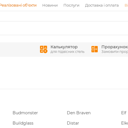
Реалізовані об'єкти
Новини
Послуги
Доставка і оплата
В
Калькулятор
Прорахунок
для підвісних стель
Замовити про
Budmonster
Den Braven
Elf
Buildglass
Distar
Elk