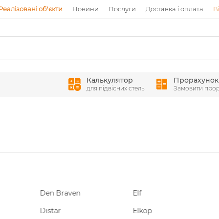
Реалізовані об'єкти
Новини
Послуги
Доставка і оплата
В
Калькулятор
Прорахунок
для підвісних стель
Замовити про
Den Braven
Elf
Fik
Distar
Elkop
Flo