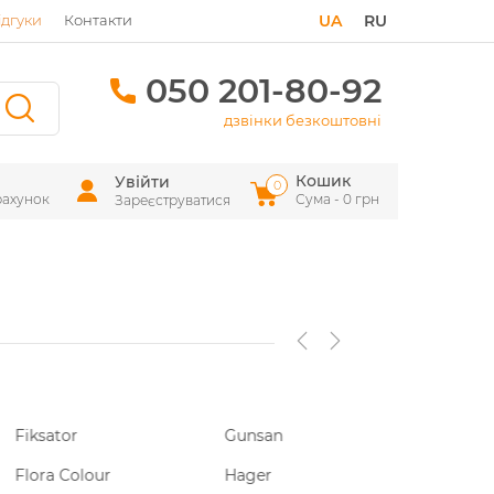
ідгуки
Контакти
UA
RU
050 201-80-92
дзвінки безкоштовні
Кошик
Увійти
0
рахунок
Сума - 0 грн
Зареєструватися
sator
Gunsan
Invest Pack
ra Colour
Hager
Izofast