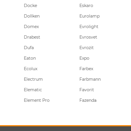
Docke
Eskaro
Fo
Dollken
Eurolamp
For
Domex
Evrolight
Fox
Drabest
Evrosvet
Ger
Dufa
Evrozit
Glo
Eaton
Expo
Gol
Ecolux
Farbex
Go
Electrum
Farbmann
Gre
Elematic
Favorit
Gro
Element Pro
Fazenda
Gr