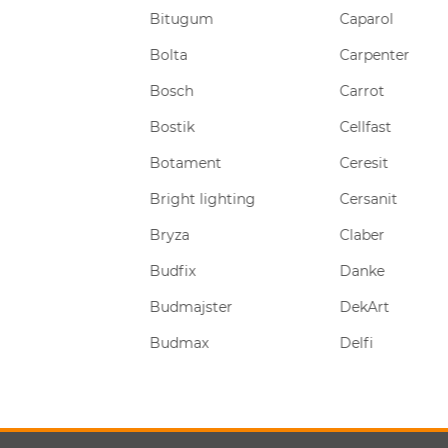
Bitugum
Caparol
Bolta
Carpenter
Bosch
Carrot
Bostik
Cellfast
Botament
Ceresit
Bright lighting
Cersanit
r
Bryza
Claber
Budfix
Danke
Budmajster
DekArt
eal
Budmax
Delfi