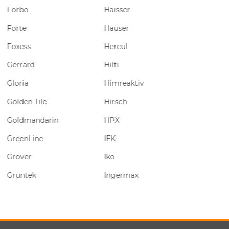
rbo
Haisser
Thermomast
te
Hauser
Rector
ess
Hercul
Eurostrong
rard
Hilti
VIPCEM
ria
Himreaktiv
Sweetondale
den Tile
Hirsch
Cement
ldmandarin
HPX
Alfaplex
enLine
IEK
ANT
ver
Iko
Фазелис
untek
Ingermax
VIPGIPS