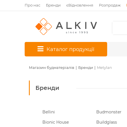
Про нас
Бренди
єВідновлення
Розпродаж
*
Каталог продукції
Магазин будматеріалів
Бренди
Metylan
Бренди
Bellini
Budmonster
Bionic House
Buildglass