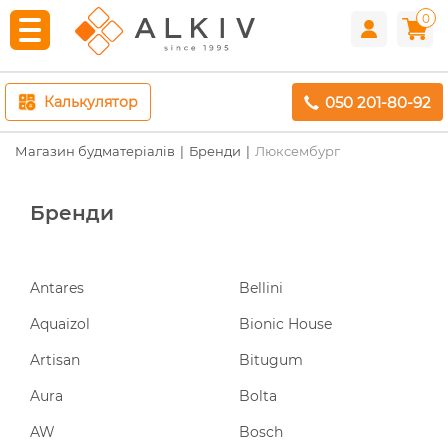
0
050 201-80-92
Калькулятор
Магазин будматеріалів
Бренди
Люксембург
Бренди
Antares
Bellini
Aquaizol
Bionic House
Artisan
Bitugum
Aura
Bolta
AW
Bosch