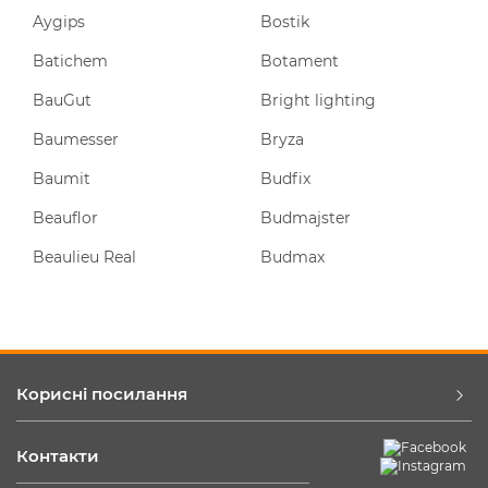
Aygips
Bostik
Batichem
Botament
BauGut
Bright lighting
Baumesser
Bryza
Baumit
Budfix
Beauflor
Budmajster
Beaulieu Real
Budmax
Корисні посилання
Контакти