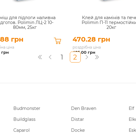
міш для підлоги наливна
Клей для камінів та печ
ідготов. Polimin ЛЦ-2 10-
Polimin П-11 термостійк
80мм, 25кг
20кг
.88 грн
470.28 грн
бна ціна
роздрібна ціна
грн
495.00
грн
1
2
Budmonster
Den Braven
Elf
Buildglass
Distar
Elk
Caparol
Docke
Esk