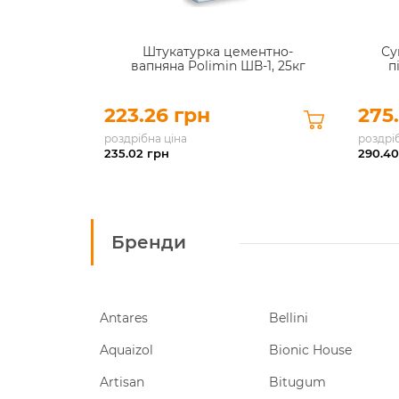
Штукатурка цементно-
Су
вапняна Polimin ШВ-1, 25кг
п
223.26 грн
275
роздрібна ціна
роздрі
235.02
грн
290.40
Бренди
Antares
Bellini
Aquaizol
Bionic House
Artisan
Bitugum