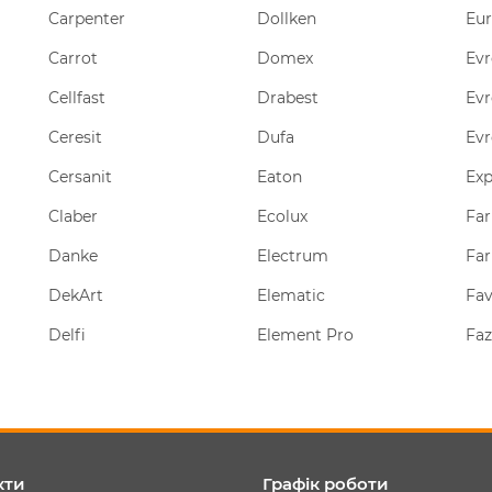
Carpenter
Dollken
Eu
Carrot
Domex
Evr
Cellfast
Drabest
Evr
Ceresit
Dufa
Evr
Cersanit
Eaton
Ex
Claber
Ecolux
Far
Danke
Electrum
Fa
DekArt
Elematic
Fav
Delfi
Element Pro
Fa
кти
Графік роботи