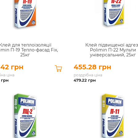
Клей для теплоізоляції
Клей підвищеної адгез
imin П-19 Тепло-фасад Fix,
Polimin П-22 Мульти
25кг
універсальний, 25кг
.42 грн
455.28 грн
бна ціна
роздрібна ціна
грн
479.22
грн