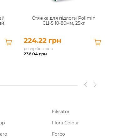
ей
Стяжка для підлоги Polimin
ий,
СЦ-5 10-80мм, 25кг
224.22 грн
роздрібна ціна
236.04
грн
Fiksator
Gunsan
op
Flora Colour
Hager
aro
Forbo
Haisser