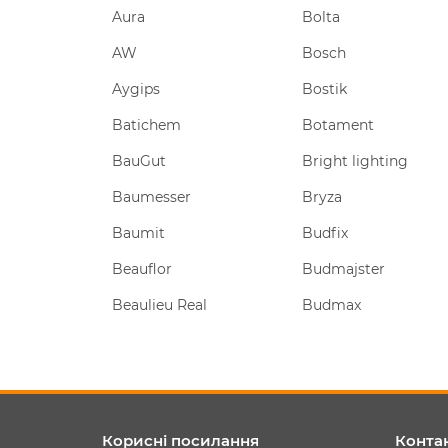
Aura
Bolta
AW
Bosch
Aygips
Bostik
rument
Batichem
Botament
BauGut
Bright lighting
Baumesser
Bryza
Baumit
Budfix
Beauflor
Budmajster
Beaulieu Real
Budmax
Корисні посилання
Конта