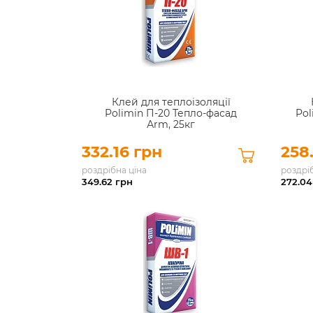
Клей для теплоізоляції
Polimin П-20 Тепло-фасад
Pol
Аrm, 25кг
332.16 грн
258
роздрібна ціна
роздрі
349.62
грн
272.04