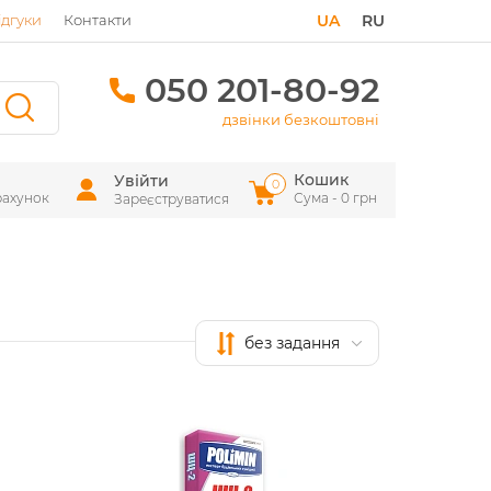
ідгуки
Контакти
UA
RU
050 201-80-92
дзвінки безкоштовні
Кошик
Увійти
0
рахунок
Сума - 0 грн
Зареєструватися
без задання