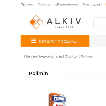
Про нас
Бренди
єВідновлення
Розпродаж
*
Каталог продукції
Магазин будматеріалів
Бренди
Polimin
Polimin