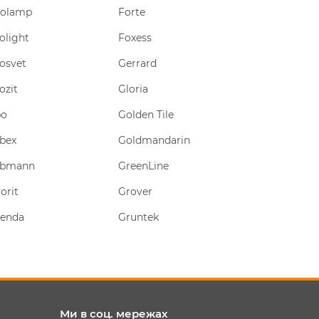
rolamp
Forte
Hauser
olight
Foxess
Hercul
osvet
Gerrard
Hilti
ozit
Gloria
Himreaktiv
po
Golden Tile
Hirsch
bex
Goldmandarin
HPX
rbmann
GreenLine
IEK
orit
Grover
Iko
zenda
Gruntek
Ingermax
Ми в соц. мережах